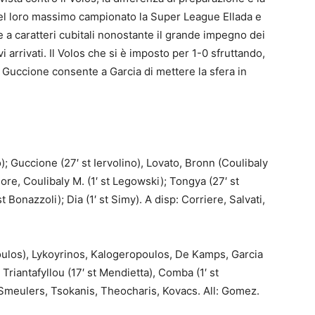
 nel loro massimo campionato la Super League Ellada e
e a caratteri cubitali nonostante il grande impegno dei
 arrivati. Il Volos che si è imposto per 1-0 sfruttando,
 Guccione consente a Garcia di mettere la sfera in
lo); Guccione (27′ st Iervolino), Lovato, Bronn (Coulibaly
giore, Coulibaly M. (1′ st Legowski); Tongya (27′ st
st Bonazzoli); Dia (1′ st Simy). A disp: Corriere, Salvati,
oulos), Lykoyrinos, Kalogeropoulos, De Kamps, Garcia
, Triantafyllou (17′ st Mendietta), Comba (1′ st
: Smeulers, Tsokanis, Theocharis, Kovacs. All: Gomez.