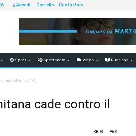
26
Accedi
Carrello
Contattaci
Sport
Spettacolo
Video
Rubriche
 contro il Volos (1-0)
itana cade contro il
63
0