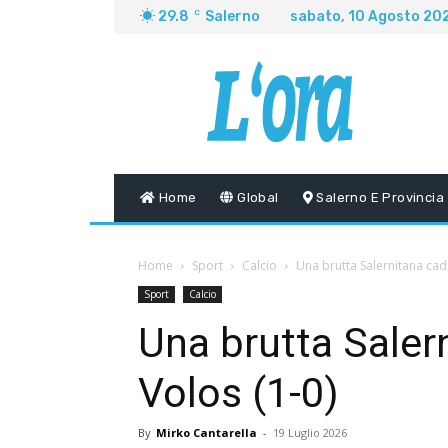
29.8
C
Salerno
sabato, 10 Agosto 20
Home
Global
Salerno E Provincia
Home
Sport
Calcio
Una brutta Salernitana cade
Sport
Calcio
Una brutta Salern
Volos (1-0)
By
Mirko Cantarella
-
19 Luglio 2026