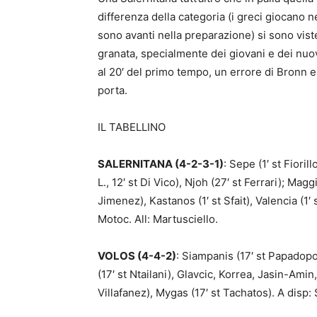
differenza della categoria (i greci giocano
sono avanti nella preparazione) si sono vist
granata, specialmente dei giovani e dei nuovi
al 20′ del primo tempo, un errore di Bronn e
porta.
IL TABELLINO
SALERNITANA (4-2-3-1)
: Sepe (1′ st Fioril
L., 12′ st Di Vico), Njoh (27′ st Ferrari); Mag
Jimenez), Kastanos (1′ st Sfait), Valencia (1′ 
Motoc. All: Martusciello.
VOLOS (4-4-2)
: Siampanis (17′ st Papadop
(17′ st Ntailani), Glavcic, Korrea, Jasin-Amin
Villafanez), Mygas (17′ st Tachatos). A disp