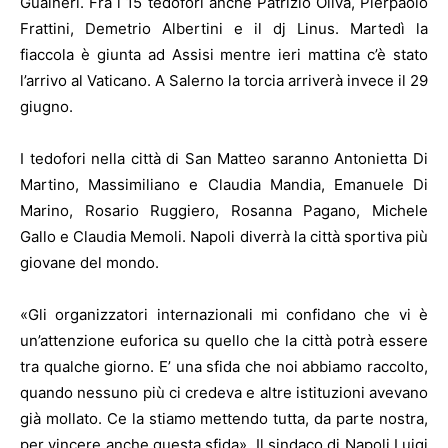
Guaineri. Fra i 15 tedofori anche Patrizio Oliva, Pierpaolo
Frattini, Demetrio Albertini e il dj Linus. Martedì la
fiaccola è giunta ad Assisi mentre ieri mattina c’è stato
l’arrivo al Vaticano. A Salerno la torcia arriverà invece il 29
giugno.
I
tedofori nella città di San Matteo saranno Antonietta Di
Martino, Massimiliano e Claudia Mandia, Emanuele Di
Marino, Rosario Ruggiero, Rosanna Pagano, Michele
Gallo e Claudia Memoli. Napoli diverrà la città sportiva più
giovane del mondo.
«Gli organizzatori internazionali mi confidano che vi è
un’attenzione euforica su quello che la città potrà essere
tra qualche giorno.
E’ una sfida che noi abbiamo raccolto,
quando nessuno più ci credeva e altre istituzioni avevano
già mollato. Ce la stiamo mettendo tutta, da parte nostra,
per vincere anche questa sfida». Il sindaco di Napoli Luigi