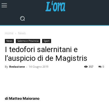
Home
News
News
Salerno e Provincia
Sport
I tedofori salernitani e
l’auspicio di de Magistris
By
Redazione
-
14 Giugno 2019
357
0
di Matteo Maiorano