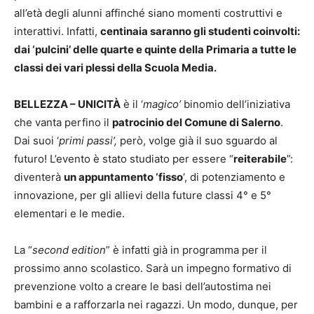
all’età degli alunni affinché siano momenti costruttivi e
interattivi. Infatti,
centinaia saranno gli studenti coinvolti:
dai ‘pulcini’ delle quarte e quinte della Primaria a tutte le
classi dei vari plessi della Scuola Media.
BELLEZZA – UNICITÀ
è il ‘
magico’
binomio dell’iniziativa
che vanta perfino il
patrocinio del Comune di Salerno
.
Dai suoi ‘
primi passi’,
però,
volge già il suo sguardo al
futuro! L’evento è stato studiato per essere “
reiterabile
”:
diventerà
un appuntamento ‘fisso
‘, di potenziamento e
innovazione, per gli allievi della future classi 4° e 5°
elementari e le medie.
La “
second edition
” è infatti già in programma per il
prossimo anno scolastico. Sarà un impegno formativo di
prevenzione volto a creare le basi dell’autostima nei
bambini e a rafforzarla nei ragazzi. Un modo, dunque, per