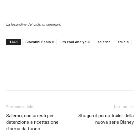
La locandina del ciclo di seminari.
TAGS
Giovanni Paolo II
I'm cool and you?
salerno
scuola
Previous article
Next article
Salerno, due arresti per
Shogun il primo trailer della
detenzione e ricettazione
nuova serie Disney
d’arma da fuoco