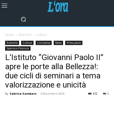
Home
Rubriche
Cultura
Rubriche
Cultura
L'iniziativa
News
Primo piano
Salerno e Provincia
L’Istituto “Giovanni Paolo II”
apre le porte alla Bellezza!:
due cicli di seminari a tema
valorizzazione e unicità
By
Sabrina Gambaro
-
6 Novembre 2026
672
0