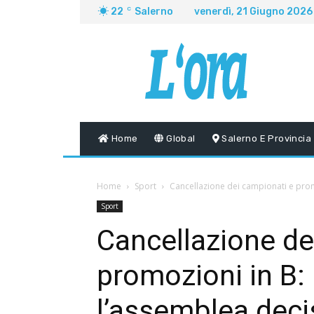
22
C
Salerno
venerdì, 21 Giugno 2026
Home
Global
Salerno E Provincia
Home
Sport
Cancellazione dei campionati e promo
Sport
Cancellazione de
promozioni in B: 
l’assemblea deci