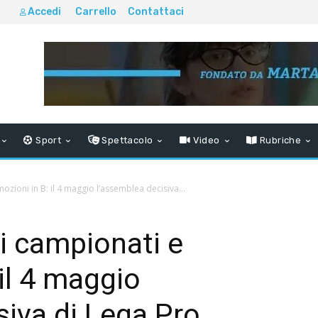
Accedi
Carrello
Contattaci
Sport
Spettacolo
Video
Rubriche
zioni in B: il 4 maggio l’assemblea decisiva...
i campionati e
il 4 maggio
siva di Lega Pro