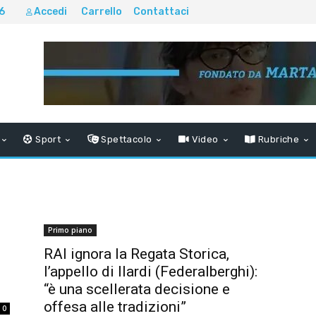
6
Accedi
Carrello
Contattaci
Sport
Spettacolo
Video
Rubriche
Primo piano
RAI ignora la Regata Storica,
l’appello di Ilardi (Federalberghi):
“è una scellerata decisione e
offesa alle tradizioni”
0