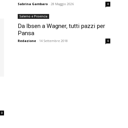
Sabrina Gambaro
-
28 Maggio 2026
0
Salerno e Provincia
Da Ibsen a Wagner, tutti pazzi per
Pansa
Redazione
-
14 Settembre 2018
0
0