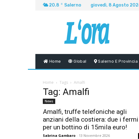
20.8
C
Salerno
giovedì, 8 Agosto 202
Home
Global
Salerno E Provincia
Home
Tags
Amalfi
Tag: Amalfi
News
Amalfi, truffe telefoniche agli
anziani della costiera: due i fermi
per un bottino di 15mila euro!
Sabrina Gambaro
-
13 Novembre 2026