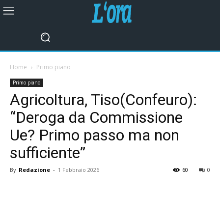
Home
Primo piano
Primo piano
Agricoltura, Tiso(Confeuro):
“Deroga da Commissione
Ue? Primo passo ma non
sufficiente”
By
Redazione
-
1 Febbraio 2026
60
0