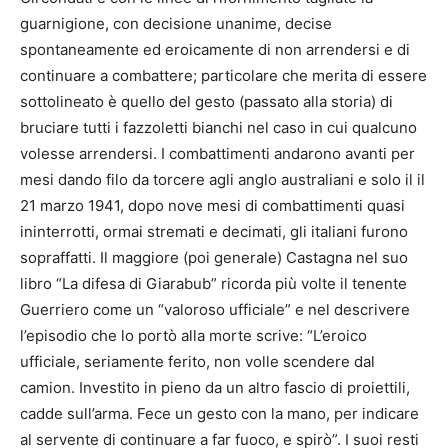
guarnigione, con decisione unanime, decise
spontaneamente ed eroicamente di non arrendersi e di
continuare a combattere; particolare che merita di essere
sottolineato è quello del gesto (passato alla storia) di
bruciare tutti i fazzoletti bianchi nel caso in cui qualcuno
volesse arrendersi. I combattimenti andarono avanti per
mesi dando filo da torcere agli anglo australiani e solo il il
21 marzo 1941, dopo nove mesi di combattimenti quasi
ininterrotti, ormai stremati e decimati, gli italiani furono
sopraffatti. Il maggiore (poi generale) Castagna nel suo
libro “La difesa di Giarabub” ricorda più volte il tenente
Guerriero come un “valoroso ufficiale” e nel descrivere
l’episodio che lo portò alla morte scrive: “L’eroico
ufficiale, seriamente ferito, non volle scendere dal
camion. Investito in pieno da un altro fascio di proiettili,
cadde sull’arma. Fece un gesto con la mano, per indicare
al servente di continuare a far fuoco, e spirò”. I suoi resti