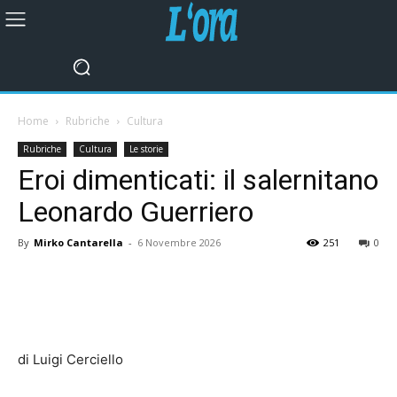
Home
Rubriche
Cultura
Rubriche
Cultura
Le storie
Eroi dimenticati: il salernitano
Leonardo Guerriero
By
Mirko Cantarella
-
6 Novembre 2026
251
0
di Luigi Cerciello