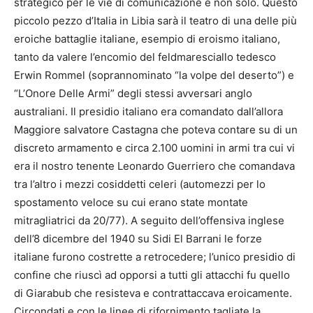
strategico per le vie di comunicazione e non solo. Questo
piccolo pezzo d’Italia in Libia sarà il teatro di una delle più
eroiche battaglie italiane, esempio di eroismo italiano,
tanto da valere l’encomio del feldmaresciallo tedesco
Erwin Rommel (soprannominato “la volpe del deserto”) e
“L’Onore Delle Armi” degli stessi avversari anglo
australiani. Il presidio italiano era comandato dall’allora
Maggiore salvatore Castagna che poteva contare su di un
discreto armamento e circa 2.100 uomini in armi tra cui vi
era il nostro tenente Leonardo Guerriero che comandava
tra l’altro i mezzi cosiddetti celeri (automezzi per lo
spostamento veloce su cui erano state montate
mitragliatrici da 20/77). A seguito dell’offensiva inglese
dell’8 dicembre del 1940 su Sidi El Barrani le forze
italiane furono costrette a retrocedere; l’unico presidio di
confine che riuscì ad opporsi a tutti gli attacchi fu quello
di Giarabub che resisteva e contrattaccava eroicamente.
Circondati e con le linee di rifornimento tagliate la